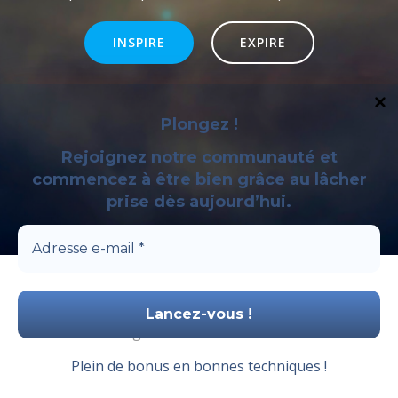
INSPIRE
EXPIRE
Plongez !
Rejoignez notre communauté et
commencez à être bien grâce au lâcher
prise dès aujourd’hui.
© 2026 Apprendre a lacher prise. Created for free
using WordPress and
Colibri
Plein de bonus en bonnes techniques !