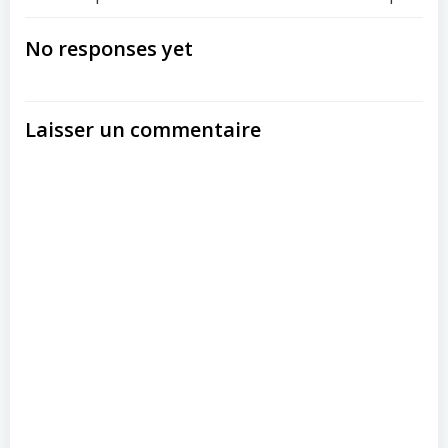
Post
Post
navigation
navigation
No responses yet
Laisser un commentaire