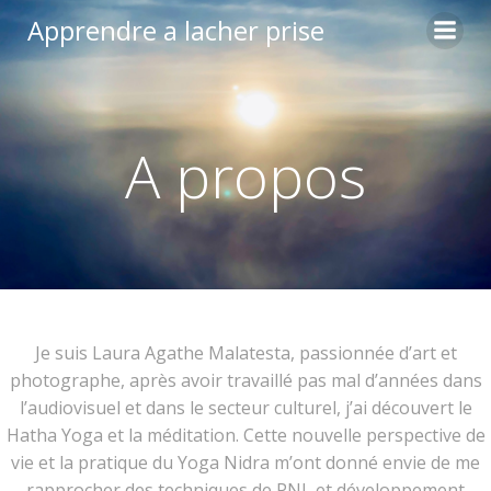
Aller
Apprendre a lacher prise
au
contenu
A propos
Je suis Laura Agathe Malatesta, passionnée d’art et
photographe, après avoir travaillé pas mal d’années dans
l’audiovisuel et dans le secteur culturel, j’ai découvert le
Hatha Yoga et la méditation. Cette nouvelle perspective de
vie et la pratique du Yoga Nidra m’ont donné envie de me
rapprocher des techniques de PNL et développement