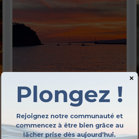
Plongez !
2-Rituel de recapitulation
d’une expérience vécue-
Podcast
Rejoignez notre communauté et
Voici le podcast du Rituel de
commencez à être bien grâce au
recapitulation d’une expérience vécue,
lâcher prise dès aujourd’hui.
une technique énergétique