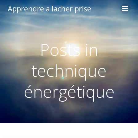
Aller
Apprendre a lacher prise
au
contenu
Posts in
technique
énergétique