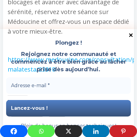
blocages et avancer avec davantage de
sérénité, réservez votre séance sur
Médoucine et offrez-vous un espace dédié
à votre mieux-être.
Plongez !
Rejoignez notre communauté et
https://www.medoucine.com/consultation/pa
commencez à être bien grâce au lâcher
malatesta/23310
prise dès aujourd’hui.
Partager :
Facebook
X
Plein de bonus en bonnes techniques !
J’aime ça :